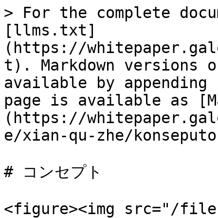
> For the complete docu
[llms.txt]
(https://whitepaper.gal
t). Markdown versions o
available by appending 
page is available as [M
(https://whitepaper.gal
e/xian-qu-zhe/konseputo
# コンセプト

<figure><img src="/file