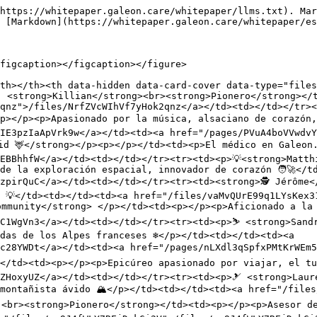
2V">/files/ay9J4fWLY7REjDckGi2V</a></td><td></td></tr><tr><td><p>⚒️ <strong>Nico</strong></p><p><strong>Product Director</strong> </p></td><td><p></p><p>Enfermero genio con un agudo sentido del humor ⚗️</p></td><td></td><td><a href="/files/dLa4NjOGBeAMZhQ8xOMR">/files/dLa4NjOGBeAMZhQ8xOMR</a></td><td></td></tr><tr><td>🐎 <strong>Charles F</strong><br><strong>Pionero</strong></td><td><p></p><p>Señor Sabelotodo, entusiasta de las carreras de caballos ☝️</p></td><td></td><td><a href="/files/O4KkGrf0ykSvP6SASTcz">/files/O4KkGrf0ykSvP6SASTcz</a></td><td></td></tr><tr><td>👌 <strong>Ewan</strong><br><strong>Pionero</strong> </td><td><p></p><p>Moderador de redes sociales, tan rápido como Lucky Luke 🤠</p></td><td></td><td><a href="/files/oEztuvg6IIVGyITH7Lst">/files/oEztuvg6IIVGyITH7Lst</a></td><td></td></tr><tr><td><p>💻<strong>Peter</strong></p><p><strong>CTO</strong></p><p></p></td><td>Amante de la ciencia ficción y la fotografía, corredor ávido 🏃‍♂️</td><td></td><td><a href="/files/J5QxbS5KEzhqYDjEYFDN">/files/J5QxbS5KEzhqYDjEYFDN</a></td><td></td></tr><tr><td><strong>❄️ Gaëtan</strong><br><strong>Pionero</strong></td><td><br>Apasionado por Web3 y sus aplicaciones prácticas, actualmente inmerso en Canadá 🍁</td><td></td><td><a href="/files/5RIpSjGdWew7UdQ72I78">/files/5RIpSjGdWew7UdQ72I78</a></td><td></td></tr><tr><td><p>💻 <strong>Roman</strong></p><p><strong>Desarrollador Front-end</strong></p><p></p></td><td>Baterista en pausa sabática 🥁</td><td></td><td><a href="/files/qjQZRXG75f42GGdXSUDO">/files/qjQZRXG75f42GGdXSUDO</a></td><td></td></tr><tr><td>🤠 <strong>Robert, </strong><em><strong>Crypto AxiS,</strong></em><strong> Pionero</strong></td><td><p></p><p>Gerente de Redes Sociales, defensor de la criptomoneda 🪙</p></td><td></td><td><a href="/files/WYZqXT7TxAlwa6J7UEOI">/files/WYZqXT7TxAlwa6J7UEOI</a></td><td></td></tr><tr><td><p><strong>🚝 Yosho</strong></p><p><strong>Pionero</strong></p><p></p></td><td>Ingeniero y líder de proyecto, el trabajador ferroviario más alegre y entusiasta del espacio 👨‍🚀</td><td></td><td><a href="/files/HuMIg0c5DJmBL5fZndL8">/files/HuMIg0c5DJmBL5fZndL8</a></td><td></td></tr><tr><td><p>💻 <strong>Jakub</strong></p><p><strong>Desarrollador Front-end</strong><br><br>Apasionado por el desarrollo, hijo oculto de Tiger Woods 🏌️</p></td><td></td><td></td><td><a href="/files/zMswWrNvYx2o6KIm9Tyf">/files/zMswWrNvYx2o6KIm9Tyf</a></td><td></td></tr><tr><td><strong>⚒️Sherken</strong> <br><strong>Pionero</strong><br><br>Profesor de matemáticas, 'La naturaleza está escrita en el lenguaje de las matemáticas' - Galileo</td><td></td><td></td><td><a href="/files/R2qN9cGx9Q08nbzSaGCb">/files/R2qN9cGx9Q08nbzSaGCb</a></td><td></td></tr><tr><td><p>🏃 <strong>Richard</strong></p><p><strong>Arquitecto API</strong></p></td><td><br>Corredor espartano y entusiasta de los baños de hielo ❄️</td><td></td><td><a href="/files/GVVBbQ317V5RPBFkBIp4">/files/GVVBbQ317V5RPBFkBIp4</a></td><td></td></tr><tr><td><p>🧗🏻‍♀️ <strong>Giliane</strong></p><p><strong>Gerente de Contenido</strong></p></td><td><p></p><p>Susurradora digital y yogui exploradora de montañas 🧘‍♀️</p></td><td></td><td><a href="/files/AzwU62f3DAaQyvAGmVU8">/files/AzwU62f3DAaQyvAGmVU8</a></td><td></td></tr><tr><td><p>⏳ <strong>Nicolas</strong></p><p><strong>Director de Proyecto</strong></p><p></p></td><td>Fan incondicional de Dune de Frank Herbert, amante de los juego