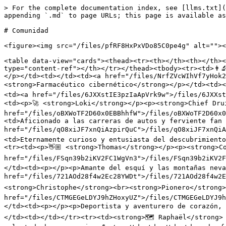
> For the complete documentation index, see [llms.txt](https://whitepaper.galeon.care/whitepaper/llms.txt). Markdown versions of documentation pages are available by appending `.md` to page URLs; this page is available as [Markdown](https://whitepaper.galeon.care/whitepaper/espanol/pioneros/comunidad.md).

# Comunidad

<figure><img src="/files/pfRF8HxPxVDo85C0pe4g" alt=""><figcaption></figcaption></figure>

<table data-view="cards"><thead><tr><th></th><th></th><th></th><th data-hidden data-card-cover data-type="files"></th><th data-hidden data-card-target data-type="content-ref"></th></tr></thead><tbody><tr><td>👨‍🔬 <strong>Killian</strong><br><strong>Pionero</strong></td><td><p></p><p>Curioso por las nuevas tecnologías ☕</p></td><td></td><td><a href="/files/NrfZVcWIhVf7yHok2qnz">/files/NrfZVcWIhVf7yHok2qnz</a></td><td></td></tr><tr><td><p>🎹 <strong>Erwan</strong></p><p><strong>Farmacéutico cibernético</strong></p></td><td><p></p><p>Apasionado por la música, alsaciano de corazón, con un inmenso corazón artificial.🫀</p></td><td></td><td><a href="/files/6JXXstIE3pzIaApVrk9w">/files/6JXXstIE3pzIaApVrk9w</a></td><td><a href="/pages/PVuA4boVVwdvYT5RiHjx">/pages/PVuA4boVVwdvYT5RiHjx</a></td></tr><tr><td><p>🚀 <strong>Loki</strong></p><p><strong>Chief Druid 🦌</strong></p><p></p></td><td><p>El médico en Galeon. 🩺</p><p><br></p></td><td></td><td><a href="/files/oBXWoTF2D60x0EBBhhfW">/files/oBXWoTF2D60x0EBBhhfW</a></td><td></td></tr><tr><td><p>💡<strong>Matthieu</strong></p><p><strong>COO</strong></p><p></p></td><td>Aficionado a las carreras de autos y ferviente fan de la exploración espacial, innovador de corazón 🧑‍🚀</td><td></td><td><a href="/files/qO8xiJF7xnQiAzpirQuC">/files/qO8xiJF7xnQiAzpirQuC</a></td><td></td></tr><tr><td><strong>🕵️ Jérôme</strong><br><strong>Pionero</strong><br></td><td>Eternamente curioso y entusiasta del descubrimiento 💡</td><td></td><td><a href="/files/vaMvQUrE99q1LYsKex31">/files/vaMvQUrE99q1LYsKex31</a></td><td></td></tr><tr><td><p>👋🏼 <strong>Thomas</strong></p><p><strong>Community</strong> </p></td><td><p></p><p>Aficionado a la lectura, triatleta en pausa 🥽</p></td><td></td><td><a href="/files/FSqn39b2iKV2FC1WgVn3">/files/FSqn39b2iKV2FC1WgVn3</a></td><td></td></tr><tr><td><p>⛷️ <strong>Sandrine</strong></p><p><strong>Office Manager</strong></p></td><td><p></p><p>Amante del esquí y las montañas nevadas de los Alpes franceses ❄️</p></td><td></td><td><a href="/files/721AOd28f4w2Ec28YWDt">/files/721AOd28f4w2Ec28YWDt</a></td><td><a href="/pages/nLXdl3qSpfxPMtKrWEm5">/pages/nLXdl3qSpfxPMtKrWEm5</a></td></tr><tr><td>🗺️ <strong>Christophe</strong><br><strong>Pionero</strong></td><td><p></p><p>Epicúreo apasionado por viajar, el turismo y los descubrimientos 🌍</p></td><td></td><td><a href="/files/CTMGEGeLDYJ9hZHoxyUZ">/files/CTMGEGeLDYJ9hZHoxyUZ</a></td><td></td></tr><tr><td><p>🎿 <strong>Laurent</strong></p><p><strong>Infra Engineer</strong></p></td><td><p></p><p>Deportista y aventurero de corazón, montañista ávido 🏔️</p></td><td></td><td><a href="/files/7sEz6EGOVDEkPHR9Jq87">/files/7sEz6EGOVDEkPHR9Jq87</a></td><td></td></tr><tr><td><strong>🗺️ Raphaël</strong> <br><strong>Pionero</strong></td><td><p></p><p>Asesor de viajes, entusiasta de la criptomoneda. Donde hay voluntad, hay un camino 💪</p></td><td></td><td><a href="/files/ay9J4fWLY7REjDckGi