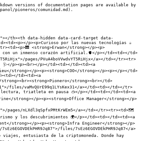
s de mesa 🎲</td><td></td><td><a href="/files/hQQQLFcl7oSXMRyWc5Hl">/files/hQQQLFcl7oSXMRyWc5Hl</a></td><td></td></tr><tr><td><p>♟️ <strong>Drahos</strong></p><p><strong>Desarrollador de Software</strong><br><br>Jugador ávido de ajedrez, gamer y golfista ocasional 🏌️</p></td><td></td><td></td><td><a href="/files/iFPyjdabWI3f2Ab4IsGW">/files/iFPyjdabWI3f2Ab4IsGW</a></td><td></td></tr><tr><td><p>🍀 <strong>Valérie</strong></p><p><strong>Directora Comercial</strong><br></p></td><td>Parisina con un alma verde, entusiasta del deporte y el senderismo 🏞️</td><td></td><td><a href="/files/fXS1XwRxPYP7F46ffLFJ">/files/fXS1XwRxPYP7F46ffLFJ</a></td><td></td></tr><tr><td><p>💻 <strong>Richard</strong></p><p><strong>Desarrollador de Software</strong></p><p></p></td><td>Aficionado al café y entusiasta de los autos 🏎️</td><td></td><td><a href="/files/XyWpXVDZSq5IV9NdGy30">/files/XyWpXVDZSq5IV9NdGy30</a></td><td></td></tr><tr><td><p>💻 <strong>Tomas</strong></p><p><strong>Desarrollador de Software</strong></p></td><td><p></p><p>Boxeador dominical en busca de buenas películas y libros 📚</p></td><td></td><td><a href="/files/oWdjjFVPjar6A4OJFXw3">/files/oWdjjFVPjar6A4OJFXw3</a></td><td></td></tr><tr><td><p>🌟 <strong>Inès</strong></p><p><strong>Gerente de Proyecto</strong> </p></td><td>Gran admirador de Thomas Pesquet, apasionado de la astronomía, la equitación y los unicornios 🦄</td><td></td><td><a href="/files/h5pGAIV3eAJfez3jQo0F">/files/h5pGAIV3eAJfez3jQo0F</a></td><td></td></tr><tr><td>💻 <strong>Juraj</strong><br><strong>Desarrollador de Software</strong></td><td>Gran entusiasta de los videojuegos, amante de los deportes de todo tipo y fanático de Frank Herbert's Dune ⌛</td><td></td><td><a href="/files/Tqa56qNJ4wnw4VY1sPKB">/files/Tqa56qNJ4wnw4VY1sPKB</a></td><td></td></tr><tr><td>🧢 <strong>Simón</strong> <br><strong>Diseñador UI/UX</strong></td><td>La música guía cada píxel que coloco, iluminado por la disciplina del tatami y el análisis del tablero de ajedrez ♟️</td><td></td><td><a href="/files/cvNm00cAm41ZZwe9cJsS">/files/cvNm00cAm41ZZwe9cJsS</a></td><td></td></tr><tr><td>👾 <strong>Alex</strong><br><strong>Ingeniero de Infraestructura</strong></td><td>Manitas curioso por naturaleza, siempre en busca de aprender cosas nuevas. 🛠️</td><td></td><td><a href="/files/mGFfaALbVAuAE0KVc9F7">/files/mGFfaALbVAuAE0KVc9F7</a></td><td></td></tr><tr><td>🤖 <strong>Simón</strong><br><strong>Ingeniero en Inteligencia Artificial</strong></td><td><p>Me encanta descubrir nuevos temas, me gustan los gatos y prefiero el invierno al verano. ☃️</p><p><br></p></td><td></td><td><a href="/files/mcsvO7ylfbWFmC1pnB9F">/files/mcsvO7ylfbWFmC1pnB9F</a></td><td></td></tr><tr><td>💻 <strong>Mario</strong><br><strong>Desarrollador de Software</strong></td><td><p></p><p>Apasionado por el biohacking, la inteligencia artificial y la lectura 📖</p></td><td></td><td><a href="/files/2ABWskdrnOtduIYoe5My">/files/2ABWskdrnOtduIYoe5My</a></td><td></td></tr><tr><td>💻 <strong>Jaroslav</strong><br><strong>Software Dev</strong></td><td><p></p><p>Passionate about music and technology 📲</p></td><td></td><td><a href="/files/pSqPPAWR3d6kfjTrczLg">/files/pSqPPAWR3d6kfjTrczLg</a></td><td></td></tr><tr><td>💿 <strong>Camille</strong><br><strong>Practicante en el equipo